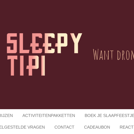
Want drom
RIJZEN
ACTIVITEITENPAKKETTEN
BOEK JE SLAAPFEESTJE
ELGESTELDE VRAGEN
CONTACT
CADEAUBON
REACT